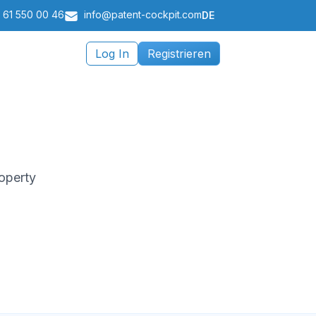
 61 550 00 46
info@patent-cockpit.com
DE
Log In
Registrieren
roperty