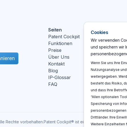
Seiten
Aktionen
Cookies
Patent Cockpit
Log In
Wir verwenden Cook
Funktionen
Registrie
und speichern wir 
Preise
Demo b
personenbezogene
Über Uns
nieren
Wenn Sie uns Ihre Ein
Kontakt
Nutzungsanalyse und 
Blog
weitergegeben. Werde
IP-Glossar
besteht das Risiko, 
FAQ
ebook
und dass Ihre Betrof
“Allen optionalen Too
Speicherung von Info
personenbezogenen Da
Drittländer. Ihre Einw
lle Rechte vorbehalten
.
Patent Cockpit® ist eine registrierte Marke.
V
Weitere Einzelheiten 