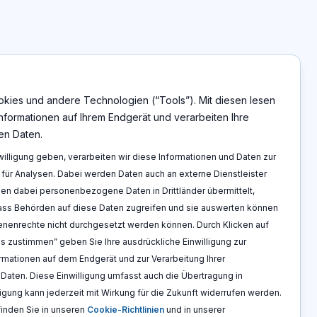
Rechtshinweise
Impressum
ies und andere Technologien (“Tools”). Mit diesen lesen
ren
Datenschutzerklärung
Informationen auf Ihrem Endgerät und verarbeiten Ihre
uchen
AGBs
n Daten.
Cookie Richtlinien
willigung geben, verarbeiten wir diese Informationen und Daten zur
für Analysen. Dabei werden Daten auch an externe Dienstleister
n dabei personenbezogene Daten in Drittländer übermittelt,
dass Behörden auf diese Daten zugreifen und sie auswerten können
fenenrechte nicht durchgesetzt werden können. Durch Klicken auf
ls zustimmen” geben Sie Ihre ausdrückliche Einwilligung zur
rmationen auf dem Endgerät und zur Verarbeitung Ihrer
ten. Diese Einwilligung umfasst auch die Übertragung in
illigung kann jederzeit mit Wirkung für die Zukunft widerrufen werden.
eröffentlicht
:
06. Aug. 2026
finden Sie in unseren
Cookie-Richtlinien
und in unserer