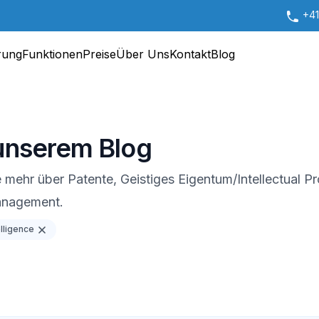
+41
rung
Funktionen
Preise
Über Uns
Kontakt
Blog
unserem Blog
 mehr über Patente, Geistiges Eigentum/Intellectual P
anagement.
telligence