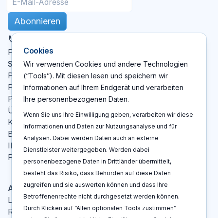
Abonnieren
DE
Cookies
X
LinkedIn
YouTube
Facebook
Folgen Sie uns
:
Seiten
Wir verwenden Cookies und andere Technologien
Patent Cockpit
(“Tools”). Mit diesen lesen und speichern wir
Funktionen
Informationen auf Ihrem Endgerät und verarbeiten
Preise
Ihre personenbezogenen Daten.
Über Uns
Wenn Sie uns Ihre Einwilligung geben, verarbeiten wir diese
Kontakt
Informationen und Daten zur Nutzungsanalyse und für
Blog
Analysen. Dabei werden Daten auch an externe
IP-Glossar
Dienstleister weitergegeben. Werden dabei
FAQ
personenbezogene Daten in Drittländer übermittelt,
besteht das Risiko, dass Behörden auf diese Daten
zugreifen und sie auswerten können und dass Ihre
Aktionen
Betroffenenrechte nicht durchgesetzt werden können.
Log In
Durch Klicken auf “Allen optionalen Tools zustimmen”
Registrieren