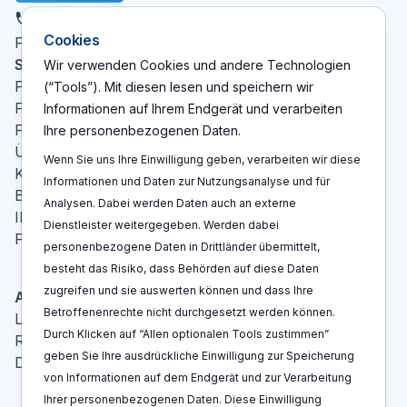
DE
Cookies
X
LinkedIn
YouTube
Facebook
Folgen Sie uns
:
Seiten
Wir verwenden Cookies und andere Technologien
Patent Cockpit
(“Tools”). Mit diesen lesen und speichern wir
Funktionen
Informationen auf Ihrem Endgerät und verarbeiten
Preise
Ihre personenbezogenen Daten.
Über Uns
Wenn Sie uns Ihre Einwilligung geben, verarbeiten wir diese
Kontakt
Informationen und Daten zur Nutzungsanalyse und für
Blog
Analysen. Dabei werden Daten auch an externe
IP-Glossar
Dienstleister weitergegeben. Werden dabei
FAQ
personenbezogene Daten in Drittländer übermittelt,
besteht das Risiko, dass Behörden auf diese Daten
zugreifen und sie auswerten können und dass Ihre
Aktionen
Betroffenenrechte nicht durchgesetzt werden können.
Log In
Durch Klicken auf “Allen optionalen Tools zustimmen”
Registrieren
geben Sie Ihre ausdrückliche Einwilligung zur Speicherung
Demo buchen
von Informationen auf dem Endgerät und zur Verarbeitung
Ihrer personenbezogenen Daten. Diese Einwilligung