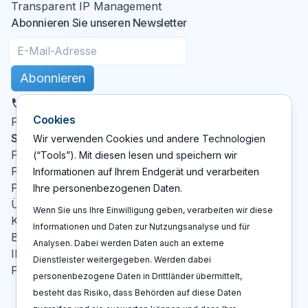
Transparent IP Management
Abonnieren Sie unseren Newsletter
Abonnieren
DE
Cookies
X
LinkedIn
YouTube
Facebook
Folgen Sie uns
:
Seiten
Wir verwenden Cookies und andere Technologien
Patent Cockpit
(“Tools”). Mit diesen lesen und speichern wir
Funktionen
Informationen auf Ihrem Endgerät und verarbeiten
Preise
Ihre personenbezogenen Daten.
Über Uns
Wenn Sie uns Ihre Einwilligung geben, verarbeiten wir diese
Kontakt
Informationen und Daten zur Nutzungsanalyse und für
Blog
Analysen. Dabei werden Daten auch an externe
IP-Glossar
Dienstleister weitergegeben. Werden dabei
FAQ
personenbezogene Daten in Drittländer übermittelt,
besteht das Risiko, dass Behörden auf diese Daten