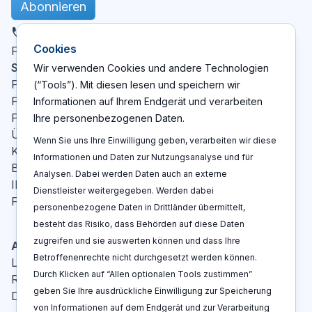
Abonnieren
DE
Cookies
X
LinkedIn
YouTube
Facebook
Folgen Sie uns
:
Seiten
Wir verwenden Cookies und andere Technologien
Patent Cockpit
(“Tools”). Mit diesen lesen und speichern wir
Funktionen
Informationen auf Ihrem Endgerät und verarbeiten
Preise
Ihre personenbezogenen Daten.
Über Uns
Wenn Sie uns Ihre Einwilligung geben, verarbeiten wir diese
Kontakt
Informationen und Daten zur Nutzungsanalyse und für
Blog
Analysen. Dabei werden Daten auch an externe
IP-Glossar
Dienstleister weitergegeben. Werden dabei
FAQ
personenbezogene Daten in Drittländer übermittelt,
besteht das Risiko, dass Behörden auf diese Daten
zugreifen und sie auswerten können und dass Ihre
Aktionen
Betroffenenrechte nicht durchgesetzt werden können.
Log In
Durch Klicken auf “Allen optionalen Tools zustimmen”
Registrieren
geben Sie Ihre ausdrückliche Einwilligung zur Speicherung
Demo buchen
von Informationen auf dem Endgerät und zur Verarbeitung